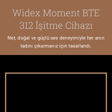
ONLINE İŞIT
Widex Moment BTE
ONLINE RAN
312 İşitme Cihazı
Net, doğal ve güçlü ses deneyimiyle her anın
tadını çıkarmanız için tasarlandı.