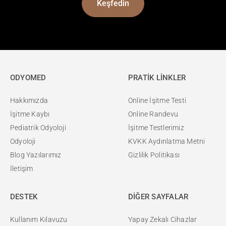
Keşfedin
ODYOMED
PRATİK LİNKLER
Hakkımızda
Online İşitme Testi
İşitme Kaybı
Online Randevu
Pediatrik Odyoloji
İşitme Testlerimiz
Odyoloji
KVKK Aydınlatma Metni
Blog Yazılarımız
Gizlilik Politikası
İletişim
DESTEK
DİĞER SAYFALAR
Kullanım Kılavuzu
Yapay Zekalı Cihazlar