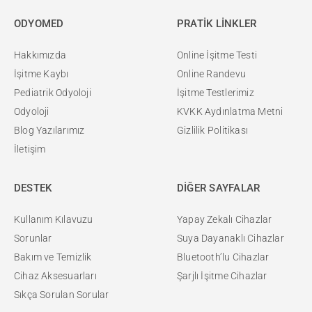
ODYOMED
PRATİK LİNKLER
Hakkımızda
Online İşitme Testi
İşitme Kaybı
Online Randevu
Pediatrik Odyoloji
İşitme Testlerimiz
Odyoloji
KVKK Aydınlatma Metni
Blog Yazılarımız
Gizlilik Politikası
İletişim
DESTEK
DİĞER SAYFALAR
Kullanım Kılavuzu
Yapay Zekalı Cihazlar
Sorunlar
Suya Dayanaklı Cihazlar
Bakım ve Temizlik
Bluetooth’lu Cihazlar
Cihaz Aksesuarları
Şarjlı İşitme Cihazlar
Sıkça Sorulan Sorular