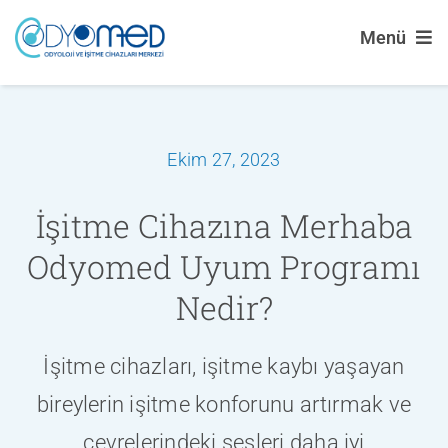
Skip
Menü
to
content
İŞITME CIHA
İŞITME KAYB
Ekim 27, 2023
PEDIATRIK O
İşitme Cihazına Merhaba
Odyomed Uyum Programı
DESTEK
Nedir?
HAKKIMIZDA
BLOG YAZILA
İşitme cihazları, işitme kaybı yaşayan
bireylerin işitme konforunu artırmak ve
İLETIŞIM
çevrelerindeki sesleri daha iyi