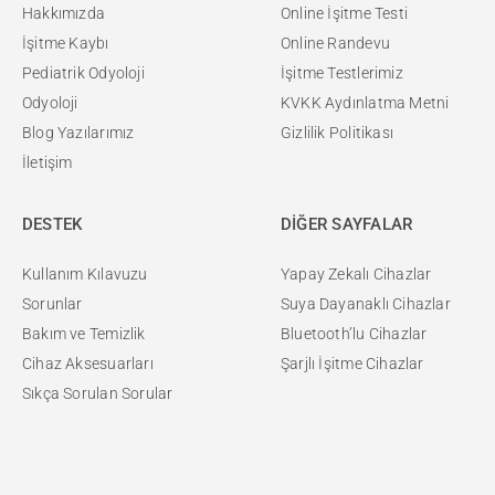
Hakkımızda
Online İşitme Testi
İşitme Kaybı
Online Randevu
Pediatrik Odyoloji
İşitme Testlerimiz
Odyoloji
KVKK Aydınlatma Metni
Blog Yazılarımız
Gizlilik Politikası
İletişim
DESTEK
DİĞER SAYFALAR
Kullanım Kılavuzu
Yapay Zekalı Cihazlar
Sorunlar
Suya Dayanaklı Cihazlar
Bakım ve Temizlik
Bluetooth’lu Cihazlar
Cihaz Aksesuarları
Şarjlı İşitme Cihazlar
Sıkça Sorulan Sorular